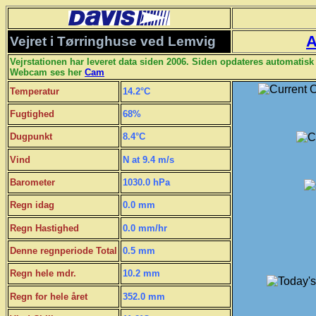
A
Vejret i Tørringhuse ved Lemvig
Vejrstationen har leveret data siden 2006. Siden opdateres automatisk
Webcam ses her
Cam
Temperatur
14.2°C
Fugtighed
68%
Dugpunkt
8.4°C
Vind
N at 9.4 m/s
Barometer
1030.0 hPa
Regn idag
0.0 mm
Regn Hastighed
0.0 mm/hr
Denne regnperiode Total
0.5 mm
Regn hele mdr.
10.2 mm
Regn for hele året
352.0 mm