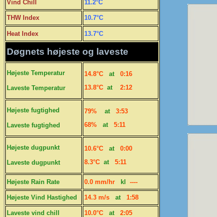
Vind Chill
11.2°C
THW Index
10.7°C
Heat Index
13.7°C
Døgnets højeste og laveste
Højeste
Temperatur
14.8°C
at
0:16
13.8°C
at
2:12
Laveste
Temperatur
Højeste fugtighed
79%
at
3:53
68%
at
5:11
Laveste fugtighed
Højeste dugpunkt
10.6°C
at
0:00
8.3°C
at
5:11
Laveste dugpunkt
Højeste Rain Rate
0.0 mm/hr
kl
----
Højeste V
ind Hastighed
14.3 m/s
at
1:58
Laveste vind chill
10.0°C
at
2:05