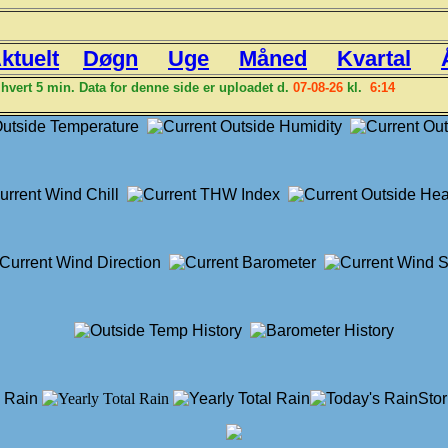
ktuelt
Døgn
Uge
Måned
Kvartal
 hvert 5 min. Data for denne side er uploadet d.
07-08-26
kl.
6:14